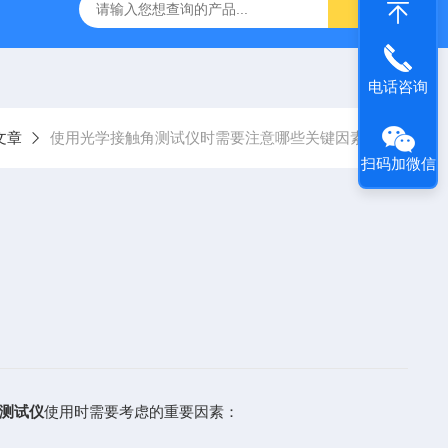
SM-V玻璃应力仪
DR-590-III内应力分析仪
铅笔划痕硬度计D
电话咨询
文章
使用光学接触角测试仪时需要注意哪些关键因素？
扫码加微信
测试仪
使用时需要考虑的重要因素：