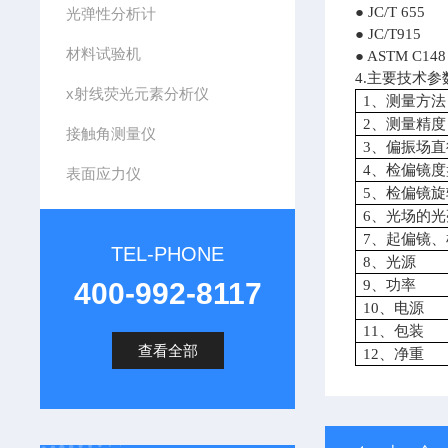
● JC/T 
光弹性分析计
● JC/T91
材料试验机
● ASTM C148
4.主要技术参
x射线荧光元素分析仪
1、测量方法
2、测量精
接触角测量仪
3、偏振场直
4、检偏镜
表面应力仪
5、检偏镜
6、光场的
7、起偏镜
TEL-PHONE
8、光源
400-992-8117
9、功率
10、电源
11、包装
查看全部
12、净重