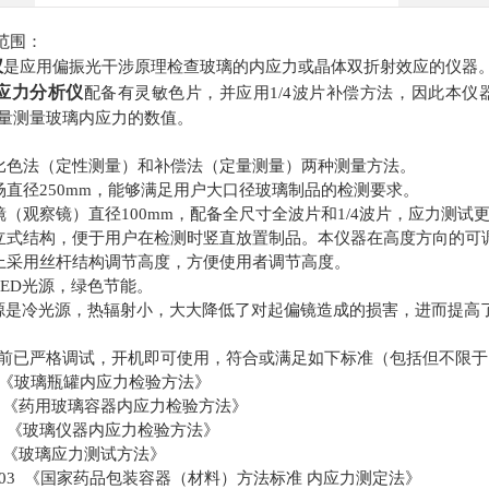
范围：
仪
是应用偏振光干涉原理检查玻璃的内应力或晶体双折射效应的仪器
应力分析仪
配备有灵敏色片，并应用1/4波片补偿方法，因此本
量测量玻璃内应力的数值。
比色法（定性测量）和补偿法（定量测量）两种测量方法。
场直径250mm，能够满足用户大口径玻璃制品的检测要求。
镜（观察镜）直径100mm，配备全尺寸全波片和1/4波片，应力测试
立式结构，便于用户在检测时竖直放置制品。本仪器在高度方向的可调高
上采用丝杆结构调节高度，方便使用者调节高度。
LED光源，绿色节能。
光源是冷光源，热辐射小，大大降低了对起偏镜造成的损害，进而提高
前已严格调试，开机即可使用，符合或满足如下标准（包括但不限于
545 《玻璃瓶罐内应力检验方法》
2415 《药用玻璃容器内应力检验方法》
5726 《玻璃仪器内应力检验方法》
144 《玻璃应力测试方法》
162003 《国家药品包装容器（材料）方法标准 内应力测定法》