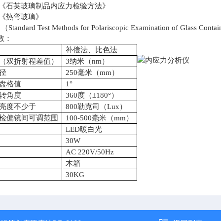
655 《石英玻璃制品内应力检验方法》
5 《热弯玻璃》
 （Standard Test Methods for Polariscopic Examination of 
数：
补偿法、比色法
度（双折射程差值）
3纳米（nm）
径
250毫米（mm）
度盘格值
1°
旋转角度
360度（±180°）
光亮度不少于
800勒克司（Lux）
、检偏镜间可调范围
100-500毫米（mm）
LED暖白光
30W
AC 220V/50Hz
木箱
30KG