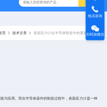
SM-V玻璃应力仪
DR-590-III内应力分析仪
铅笔划痕硬度计D
电话咨询
首页
技术文章
表面应力计在半导体制造中的重要性
扫码加微信
造与应用。而在半导体器件的制造过程中，表面应力计是一种