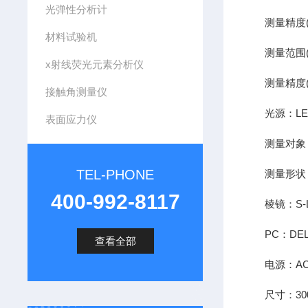
光弹性分析计
测量精度(CS
材料试验机
测量范围(DOL
x射线荧光元素分析仪
测量精度(DO
接触角测量仪
光源：LED灯
表面应力仪
测量对象：
TEL-PHONE
测量形状：平
400-992-8117
棱镜：S-LAL
PC：DELL
查看全部
电源：AC100
尺寸：300×