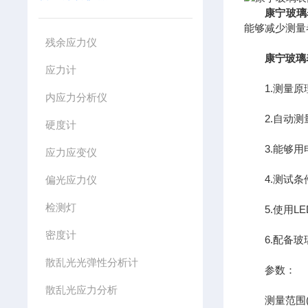
康宁玻璃
能够减少测量
残余应力仪
康宁玻璃
应力计
1.测量原理
内应力分析仪
2.自动测
硬度计
3.能够用
应力应变仪
4.测试条
偏光应力仪
检测灯
5.使用LED
密度计
6.配备玻
散乱光光弹性分析计
参数：
散乱光应力分析
测量范围(CS