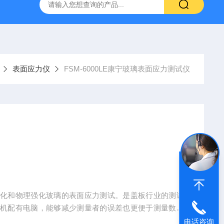
SM-V玻璃应力仪
DR-590-III内应力分析仪
铅笔划痕硬度计D
表面应力仪
FSM-6000LE康宁玻璃表面应力测试仪
强化和物理强化玻璃的表面应力测试。是盖板行业的测试
本机配有电脑，能够减少测量者的误差也更便于测量数据
厚度测量系统。实现自动化测量。本款产品已在原来FS
电话咨询