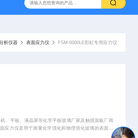
SM-V玻璃应力仪
DR-590-III内应力分析仪
铅笔划痕硬度计D
分析仪器
表面应力仪
FSM-6000LE彩虹专用应力仪
手机、平板、液晶屏等化学平板玻璃厂家及触摸面板厂商
玻璃表面应力仪是用于测量化学强化和物理强化玻璃的表面应
技术测出其表面的应力以及应力层深度。