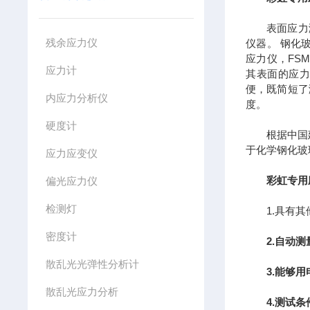
表面应力测试
残余应力仪
仪器。 钢化
应力仪，FS
应力计
其表面的应力
便，既简短了
内应力分析仪
度。
硬度计
根据中国建材
于化学钢化玻
应力应变仪
彩虹专用
偏光应力仪
检测灯
1.具有其他
密度计
2.自动
散乱光光弹性分析计
3.能够
散乱光应力分析
4.测试