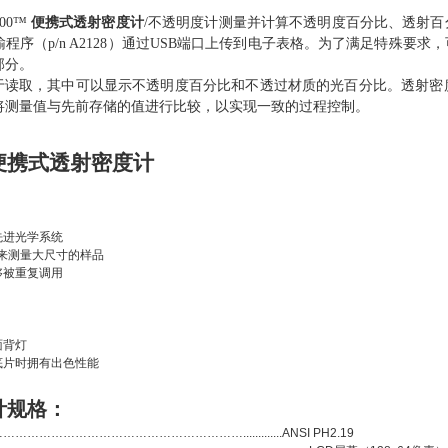
000™
便携式
透射密度计
/不透明度计测量并计算不透明度百分比、透射
程序（p/n A2128）通过USB端口上传到电子表格。为了满足特殊
部分。
读取，其中可以显示不透明度百分比和不透过材质的光百分比。透射密
将测量值与先前存储的值进行比较，以实现一致的过程控制。
S便携式透射密度计
先进光学系统
用来测量大尺寸的样品
够被重复调用
面背灯
底片时拥有出色性能
计规格：
……………………………………………….............ANSI PH2.19