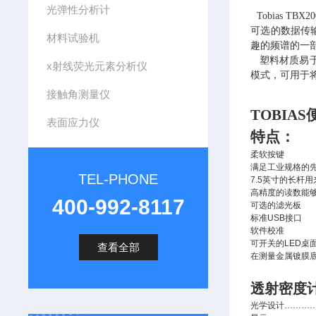
光弹性分析计
Tobias TBX2
可选的数据传输
材料试验机
趣的频谱的一
塑料材质易于
x射线荧光元素分析仪
模式，可用于
接触角测量仪
TOBIA
表面应力仪
特点：
柔软按键
满足工业规格的
TEL-PHONE
7.5英寸的长杆
高精度的读数能
400-992-8117
可选的滤光板
标准USB接口
软件校准
可开关的LED桌
查看全部
在测量金属镀膜
透射密度
光学设计………………