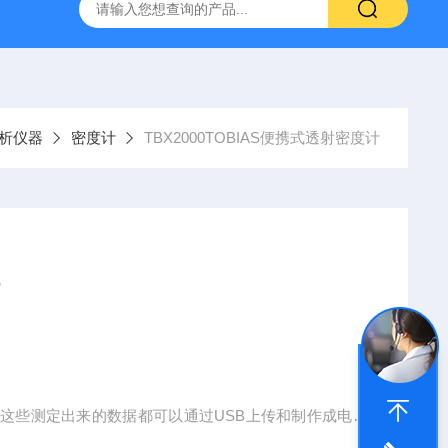
SM-V玻璃应力仪
DR-590-III内应力分析仪
铅笔划痕硬度计D
析仪器
密度计
TBX2000TOBIAS便携式透射密度计
度。这些测定出来的数据都可以通过USB上传和制作成电子
载片，用来独立测量光谱中客户感兴趣的一部分是为方便